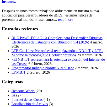
beacons.
Después de unos meses trabajando arduamente en nuestra nueva
aplicación para desarrolladores de iBKS, ¡estamos felices de
presentarla al mundo! Presentamos...
read more
Entradas recientes
BLE PAwR ESL: Guía Completa para Desarrollar Etiquetas
Electrónicas de Estantería con Bluetooth 5.4 (2026)
4 marzo,
2026
LTE Cat 1 bis: Por qué está reemplazando a NB-IoT y LTE-
M como la tecnología IoT celular preferida
28 febrero, 2026
«El NB-IoT representará la auténtica explosión del Internet de
las Cosas»
6 febrero, 2026
Programador múltiple Nordic NRF51822
2 febrero, 2026
LYMBIT
2 febrero, 2026
Categorías
Beacons World
(20)
IA
(2)
Internet de las Cosas
(41)
Localización de Activos
(3)