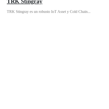
TRK Stingray
TRK Stingray es un robusto IoT Asset y Cold Chain...
Comprar ahora