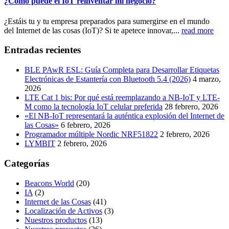
¿Cómo puede el IoT reinventar mi negocio?
¿Estáis tu y tu empresa preparados para sumergirse en el mundo
del Internet de las cosas (IoT)? Si te apetece innovar,...
read more
Entradas recientes
BLE PAwR ESL: Guía Completa para Desarrollar Etiquetas
Electrónicas de Estantería con Bluetooth 5.4 (2026)
4 marzo,
2026
LTE Cat 1 bis: Por qué está reemplazando a NB-IoT y LTE-
M como la tecnología IoT celular preferida
28 febrero, 2026
«El NB-IoT representará la auténtica explosión del Internet de
las Cosas»
6 febrero, 2026
Programador múltiple Nordic NRF51822
2 febrero, 2026
LYMBIT
2 febrero, 2026
Categorías
Beacons World
(20)
IA
(2)
Internet de las Cosas
(41)
Localización de Activos
(3)
Nuestros productos
(13)