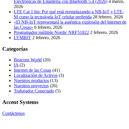
Electrónicas de Estantería con Bluetooth 5.4 (2026)
4 marzo,
2026
LTE Cat 1 bis: Por qué está reemplazando a NB-IoT y LTE-
M como la tecnología IoT celular preferida
28 febrero, 2026
«El NB-IoT representará la auténtica explosión del Internet de
las Cosas»
6 febrero, 2026
Programador múltiple Nordic NRF51822
2 febrero, 2026
LYMBIT
2 febrero, 2026
Categorías
Beacons World
(20)
IA
(2)
Internet de las Cosas
(41)
Localización de Activos
(3)
Nuestros productos
(13)
Nuestros proyectos
(26)
Trabajador Conectado
(5)
Accent Systems
Contáctenos