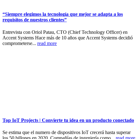
“Siempre elegimos la tecnología que mejor se adapta a los
requisitos de nuestros clientes”
Entrevista con Oriol Patau, CTO (Chief Technology Officer) en
Accent Systems Hace más de 10 años que Accent Systems decidió
comprometerse...
read more
Top IoT Projects | Convierte tu idea en un producto conectado
Se estima que el numero de dispositivos IoT crecerá hasta superar
los 50 billones en 2020. Compañías de ingeniería como...
read more