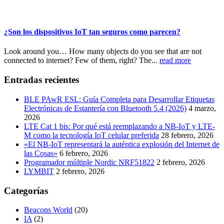
¿Son los dispositivos IoT tan seguros como parecen?
Look around you… How many objects do you see that are not
connected to internet? Few of them, right? The...
read more
Entradas recientes
BLE PAwR ESL: Guía Completa para Desarrollar Etiquetas
Electrónicas de Estantería con Bluetooth 5.4 (2026)
4 marzo,
2026
LTE Cat 1 bis: Por qué está reemplazando a NB-IoT y LTE-
M como la tecnología IoT celular preferida
28 febrero, 2026
«El NB-IoT representará la auténtica explosión del Internet de
las Cosas»
6 febrero, 2026
Programador múltiple Nordic NRF51822
2 febrero, 2026
LYMBIT
2 febrero, 2026
Categorías
Beacons World
(20)
IA
(2)