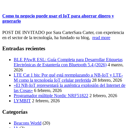
Como tu negocio puede usar el IoT para ahorrar dinero y
generarlo
POST DE INVITADO por Sara CarterSara Carter, con experiencia
en el sector de la tecnología, ha fundado su blog,
read more
Entradas recientes
BLE PAwR ESL: Guía Completa para Desarrollar Etiquetas
Electrónicas de Estantería con Bluetooth 5.4 (2026)
4 marzo,
2026
LTE Cat 1 bis: Por qué está reemplazando a NB-IoT y LTE-
M como la tecnología IoT celular preferida
28 febrero, 2026
«El NB-IoT representará la auténtica explosión del Internet de
las Cosas»
6 febrero, 2026
Programador múltiple Nordic NRF51822
2 febrero, 2026
LYMBIT
2 febrero, 2026
Categorías
Beacons World
(20)