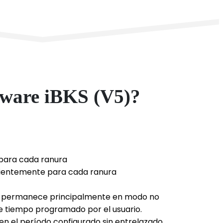
rmware iBKS (V5)?
 para cada ranura
dientemente para cada ranura
n permanece principalmente en modo no
e tiempo programado por el usuario.
n el período configurado sin entrelazado.