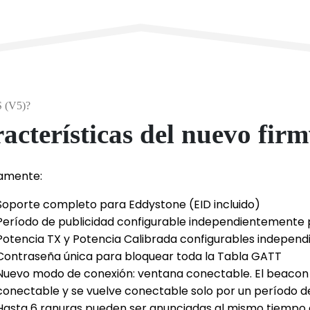
S (V5)?
racterísticas del nuevo fi
amente:
Soporte completo para Eddystone (EID incluido)
Período de publicidad configurable independientemente
Potencia TX y Potencia Calibrada configurables indepen
Contraseña única para bloquear toda la Tabla GATT
Nuevo modo de conexión: ventana conectable. El beaco
conectable y se vuelve conectable solo por un período d
Hasta 6 ranuras pueden ser anunciadas al mismo tiempo e