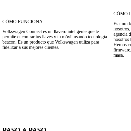
CÓMO L
CÓMO FUNCIONA
Es uno de
nosotros
Volkswagen Connect es un llavero inteligente que te
agencia 
permite encontrar tus llaves y tu móvil usando tecnología
nosotros 
beacon. Es un producto que Volkswagen utiliza para
Hemos cub
fidelixar a sus mejores clientes.
firmware,
masa.
PASO A PASO