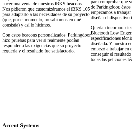
para comprobar que se
hacer una venta de nuestros iBKS beacons.
de Parkingdoor, éstos 
Nos pidieron que customizáramos el iBKS 105
empezamos a trabajar
para adaptarlo a las necesidades de su proyecto
diseñar el dispositivo 
(que, por el momento, no sabíamos en què
consistía) y así lo hicimos.
Querían incorporar te
Bluetooth Low Engerg
Con estos beacons personalizados, Parkingdoor
especificaciones técni
hizo pruebas para ver si realmente podían
diseñada. Y nuestro e
responder a las exigencias que su proyecto
empezó a trabajar en e
requería y el resultado fue satisfactorio.
conseguir el resultado 
todas las peticiones té
Accent Systems